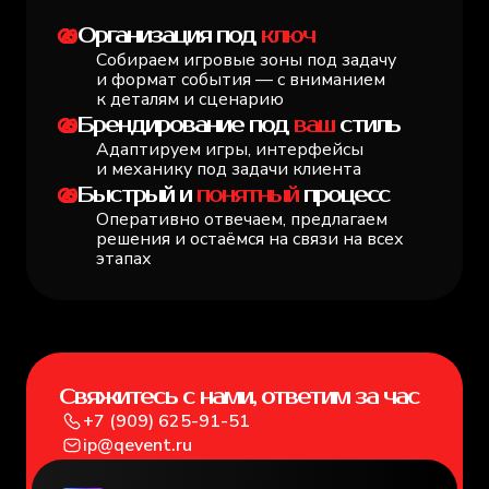
Организация под
ключ
Собираем игровые зоны под задачу
и формат события — с вниманием
к деталям и сценарию
Брендирование под
ваш
стиль
Адаптируем игры, интерфейсы
и механику под задачи клиента
Быстрый и
понятный
процесс
Оперативно отвечаем, предлагаем
решения и остаёмся на связи на всех
этапах
Для событий любого масштаба — от камерных встреч
корпоративов
Свяжитесь с нами, ответим за час
+7 (909) 625-91-51
ip@qevent.ru